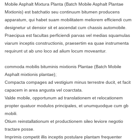
Mobile Asphalt Mixtura Planta (Batch Mobile Asphalt Plantae
Mixtionis) est batchatio seu continuum bitumen producens
apparatum, qui habet suam mobilitatem meliorem efficiendi cum
designetur ut densior sit et ascendat cum chassis automobile.
Praecipua est facultas perficiendi parvas vel medias squamulas
viarum inceptis constructionis, praesertim ea quae instrumenta
requirunt ut ab uno loco ad alium locum moveantur.
commoda mobilis bituminis mixtionis Plantae (Batch Mobile
Asphalt mixtionis plantae);
Compacta compages ad vestigium minus terrestre ducit, et facit
capacem in area angusta vel coarctata.
Valde mobile, opportunum ad translationem et relocationem
propter quatuor modulos principales, et unumquodque cum gb
mobili.
Otium reinstallationum et productionem sileo leviore negotio
tractare posse.
Imprimis competit illis inceptis postulare plantam frequenter