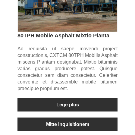
80TPH Mobile Asphalt Mixtio Planta
Ad requisita ut saepe movendi project
constructionis, CXTCM 80TPH Mobilis Asphalt
miscens Plantam designabat. Mixtio bituminis
varias gradus producere potest. Quisque
consectetur sem diam consectetur. Celeriter
convenite et disassemble mobile bitumen
praecipue proprium est.
Lege plus
Mitte Inquisitionem