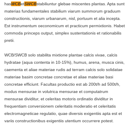
has
WCB
et
SWCB
stabiliuntur glebae miscentes plantas. Apta sunt
materias fundamentales stabilium viarum summorum graduum
constructionis, viarum urbanarum, nisl, portuum et alia incepta.
Est instrumentum oeconomicum et practicum permixtionis. Habet
commoda princeps output, simplex sustentationis et rationabilis
pretii.
WCB/SWCB solo stabilita mixtione plantae calcis vivae, calcis
hydratae (aqua contenta in 10-15%), humus, arena, musca cinis,
caementa et aliae materiae rudis ad terram calcis solo solidatae
materiae basim concretae concretae et aliae materiae basi
concretae efficiunt. Facultas productio est ab 200t/h ad 500t/h,
modus mensurae in volutrica mensurae et computatrum
mensurae dividitur, et celeritas motoris ordinatio dividitur in
frequentiam conversionem celeritatis moderatio et celeritatis
electromagneticae regulatio, quae diversis exigentiis apta est et
variis constructionibus exigentiis utentium occurrere potest.