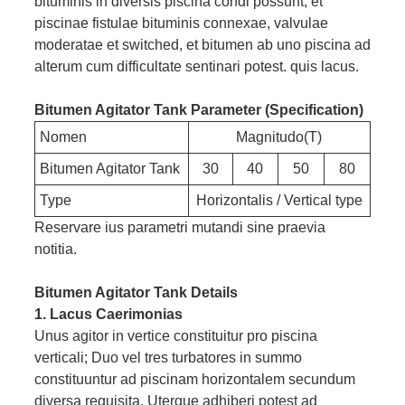
bituminis in diversis piscina condi possunt, et
piscinae fistulae bituminis connexae, valvulae
moderatae et switched, et bitumen ab uno piscina ad
alterum cum difficultate sentinari potest. quis lacus.
Bitumen Agitator Tank Parameter (specification)
Nomen
Magnitudo(T)
Bitumen Agitator Tank
30
40
50
80
Type
Horizontalis / Vertical type
Reservare ius parametri mutandi sine praevia
notitia.
Bitumen Agitator Tank Details
1. Lacus Caerimonias
Unus agitor in vertice constituitur pro piscina
verticali; Duo vel tres turbatores in summo
constituuntur ad piscinam horizontalem secundum
diversa requisita. Uterque adhiberi potest ad