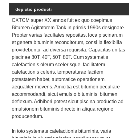
depictio producti
CXTCM super XX annos fuit ex quo coepimus
Bitumen Agitatorem Tank in primis 1990s designare.
Propter varias facultates repositas, loca piscinarum
et genera bituminis reconditorum, consilia flexibilia
providebuntur ad diversa requisita. Capacitas unitas
piscinae 30T, 40T, 50T, 80T. Cum systematis
calefactionis oleum scelerisque, facilitatem
calefactionis celeris, temperaturae facilem
potestatem habet, automatice operationem,
aequaliter movens. Amicitia est bitumen peculiare
accommodandi, sicut emulsio bituminis, bitumen
deflexum. Adhiberi potest sicut piscina productio ad
emulsionem bituminis directe in aliqua regione
producendum.
In toto systemate calefactionis bituminis, varia