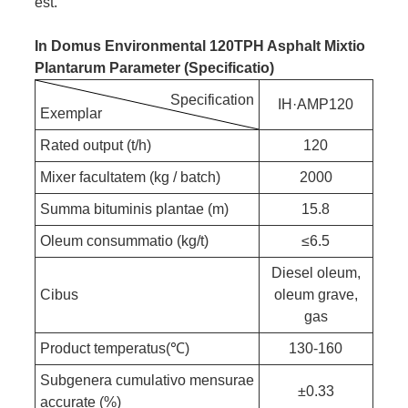
est.
In Domus Environmental 120TPH Asphalt Mixtio
Plantarum Parameter (specificatio)
Specification
IH·AMP120
Exemplar
Rated output (t/h)
120
Mixer facultatem (kg / batch)
2000
Summa bituminis plantae (m)
15.8
Oleum consummatio (kg/t)
≤6.5
Diesel oleum,
Cibus
oleum grave,
gas
Product temperatus(℃)
130-160
Subgenera cumulativo mensurae
±0.33
accurate (%)