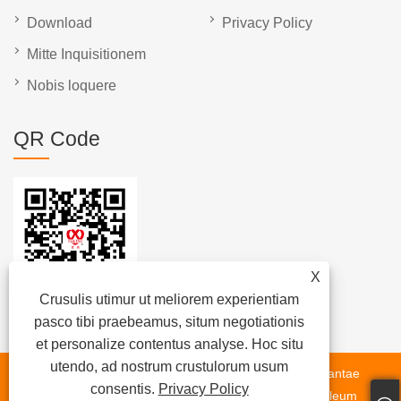
Download
Privacy Policy
Mitte Inquisitionem
Nobis loquere
QR Code
X
Crusulis utimur ut meliorem experientiam
pasco tibi praebeamus, situm negotiationis
et personalize contentus analyse. Hoc situ
utendo, ad nostrum crustulorum usum
Copyright © MMXXIII Wuxi Xuetuso Group Co., Ltd. - Plantae
consentis.
Privacy Policy
Bituminis Plant, Bitumen Repono tristique, scelerisque oleum