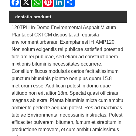
depictio producti
120TPH In-Domo Environmental Asphalt Mixtura
Planta est CXTCM disposita ad requisita
environment urbanae. Exemplar est IH·AMP120.
Non solum exigentiis rei publicae satisfieri potest ad
tutelam rei publicae, sed etiam ad constructionem
mixtionis bituminis necessitates occurrere.
Consilium fluxus modularis certos facit altissimum
punctum bituminis plantae non plus quam 15.8
metrorum esse. Aedificari potest in domo quae
altitudo non erit altior 18m. Spectat quasi officinas
magnas ab extra. Planta bituminis mixta cum ambitu
ambiente perfecte aequari potest. Res ad machinas
tutelae Environmental necessariis instructas. Potest
efficaciter pulverem, bitumen, fumum et strepitum in
productione removere, et cum ambitu amicissimus