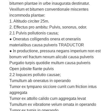
bitumen plantae in urbe inaugurata destinatur.
Vexillum et bitumen conventionale miscentes
incommoda plantae:
1. Altitudo circiter 25m.
2. Effectus pro ambitu: Pulvis, sonorus, odor.
2.1 Pulvis pollutionis causa;
● Oneratus colligendis onera et onerariis
materialibus causa pulveris TRADUCTOR
● In productione, pressura negans imperium non est
bonum vel fractum nexum alicubi causa pulveris
Purgatio turpis quotidie multum causa pulveris
Open jobsite flante pulvis
2.2 loquaces pollutio causae;
Tumultum ab oneratus in operando
Tumor ex tympano sicciore currit cum friction intus
aggregata
Tumor ex attollo calido cum aggregata levat
Tumultum ex vibratione velum ornata in operando
Tumor ex turpis in operando