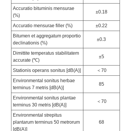
Accuratio bituminis mensurae
±0.18
(%)
Accuratio mensurae filler (%)
±0.22
Bitumen et aggregatum proportio
±0.3
declinationis (%)
Dimittite temperatus stabilitatem
±5
accurate (℃)
Stationis operans sonitus [dB(A)]
＜70
Environmental sonitus herbae
85
terminus 7 metris [dB(A)]
Environmental sonitus plantae
＜70
terminus 30 metris [dB(A)]
Environmental strepitus
plantarum terminus 50 metrorum
68
[dB(A)]