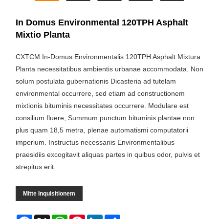
In Domus Environmental 120TPH Asphalt
Mixtio Planta
CXTCM In-Domus Environmentalis 120TPH Asphalt Mixtura
Planta necessitatibus ambientis urbanae accommodata. Non
solum postulata gubernationis Dicasteria ad tutelam
environmental occurrere, sed etiam ad constructionem
mixtionis bituminis necessitates occurrere. Modulare est
consilium fluere, Summum punctum bituminis plantae non
plus quam 18,5 metra, plenae automatismi computatorii
imperium. Instructus necessariis Environmentalibus
praesidiis excogitavit aliquas partes in quibus odor, pulvis et
strepitus erit.
Mitte Inquisitionem
Facebook
X
WhatsApp
Pinterest
LinkedIn
Share