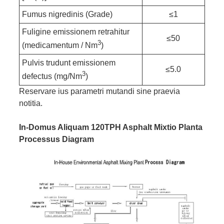
Fumus nigredinis (Grade)
≤1
Fuligine emissionem retrahitur
≤50
3
(medicamentum / Nm
)
Pulvis trudunt emissionem
≤5.0
3
defectus (mg/Nm
)
Reservare ius parametri mutandi sine praevia
notitia.
In-Domus Aliquam 120TPH Asphalt Mixtio Planta
Processus Diagram